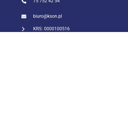
75 752 42 54
biuro@kson.pl
KRS: 0000100516
NIP: 611 244 74 42
REGON: 231127859
Konto: ING Bank Śląski
43 1050 1751 1000 0023 2824
0938