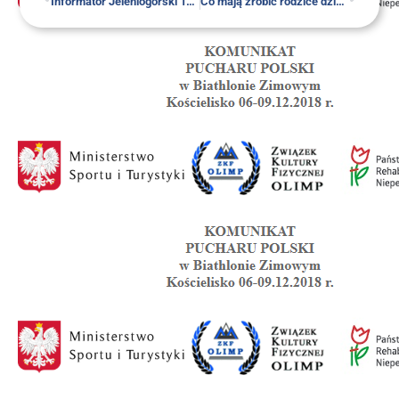
Infor­ma­tor Jele­nio­gór­ski 15 — 22 listo­pa­da 2018
Co mają zro­bić rodzi­ce dziec­ka z nie­peł­no­spraw­no­ścią, któ­re prze­ży­wa kry­zys psy­chicz­ny, kie­dy skoń­czy 18 lat? RPO pisze o bra­ku wspar­cia pań­stwa w takiej sytuacji