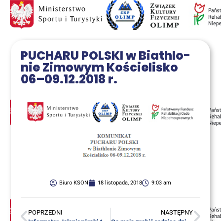
PUCHA­RU POL­SKI w Bia­th­lo­
nie Zimo­wym Koście­li­sko
06–09.12.2018 r.
Biuro KSON
18 listopada, 2018
9:03 am
POPRZEDNI
NASTĘPNY