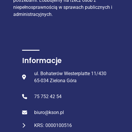
potrzebami. Lobbujemy na rzecz osób z
niepełnosprawnością w sprawach publicznych i
administracyjnych.
Informacje
ul. Bohaterów Westerplatte 11/430
65-034 Zielona Góra
75 752 42 54
biuro@kson.pl
KRS: 0000100516