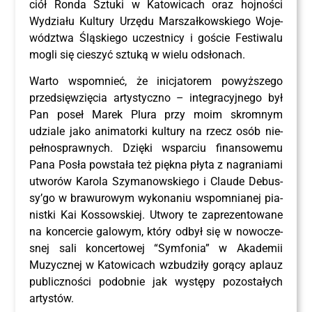
ciół Ron­da Sztu­ki w Kato­wi­cach oraz hoj­no­ści
Wydzia­łu Kul­tu­ry Urzę­du Mar­szał­kow­skie­go Woje­
wódz­twa Ślą­skie­go uczest­ni­cy i goście Festi­wa­lu
mogli się cie­szyć sztu­ką w wie­lu odsłonach.
War­to wspo­mnieć, że ini­cja­to­rem powyż­sze­go
przed­się­wzię­cia arty­stycz­no – inte­gra­cyj­ne­go był
Pan poseł Marek Plu­ra przy moim skrom­nym
udzia­le jako ani­ma­tor­ki kul­tu­ry na rzecz osób nie­
peł­no­spraw­nych. Dzię­ki wspar­ciu finan­so­we­mu
Pana Posła powsta­ła też pięk­na pły­ta z nagra­nia­mi
utwo­rów Karo­la Szy­ma­now­skie­go i Clau­de Debus­
sy­’go w bra­wu­ro­wym wyko­na­niu wspo­mnia­nej pia­
nist­ki Kai Kos­sow­skiej. Utwo­ry te zapre­zen­to­wa­ne
na kon­cer­cie galo­wym, któ­ry odbył się w nowo­cze­
snej sali kon­cer­to­wej “Sym­fo­nia” w Aka­de­mii
Muzycz­nej w Kato­wi­cach wzbu­dzi­ły gorą­cy aplauz
publicz­no­ści podob­nie jak wystę­py pozo­sta­łych
artystów.