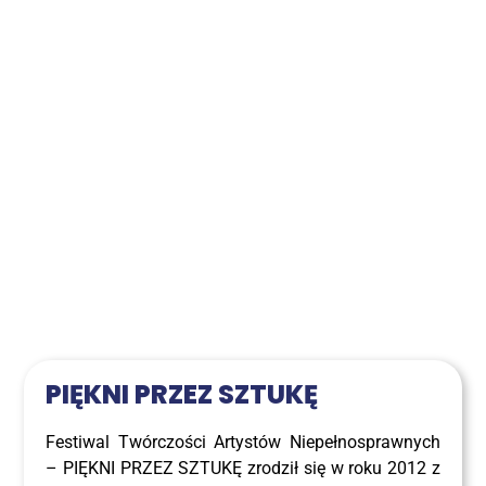
PIĘK­NI PRZEZ SZTUKĘ
Festi­wal Twór­czo­ści Arty­stów Nie­peł­no­spraw­nych
– PIĘK­NI PRZEZ SZTU­KĘ zro­dził się w roku 2012 z