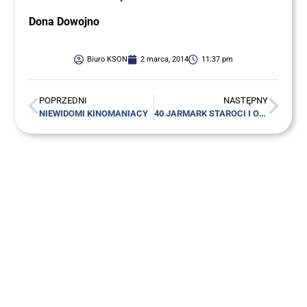
Dona Dowoj­no
Biuro KSON
2 marca, 2014
11:37 pm
POPRZEDNI
NASTĘPNY
NIE­WI­DO­MI KINOMANIACY
40 JAR­MARK STA­RO­CI I OSOBLIWOŚCI