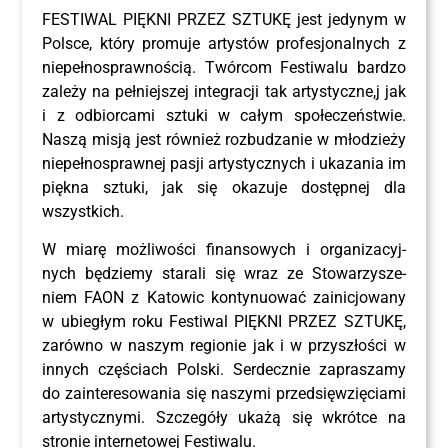
FESTI­WAL PIĘK­NI PRZEZ SZTU­KĘ jest jedy­nym w
Pol­sce, któ­ry pro­mu­je arty­stów pro­fe­sjo­nal­nych z
nie­peł­no­spraw­no­ścią. Twór­com Festi­wa­lu bar­dzo
zale­ży na peł­niej­szej inte­gra­cji tak artystyczne,j jak
i z odbior­ca­mi sztu­ki w całym spo­łe­czeń­stwie.
Naszą misją jest rów­nież roz­bu­dza­nie w mło­dzie­ży
nie­peł­no­spraw­nej pasji arty­stycz­nych i uka­za­nia im
pięk­na sztu­ki, jak się oka­zu­je dostęp­nej dla
wszystkich.
W mia­rę moż­li­wo­ści finan­so­wych i orga­ni­za­cyj­
nych będzie­my sta­ra­li się wraz ze Sto­wa­rzy­sze­
niem FAON z Kato­wic kon­ty­nu­ować zaini­cjo­wa­ny
w ubie­głym roku Festi­wal PIĘK­NI PRZEZ SZTU­KĘ,
zarów­no w naszym regio­nie jak i w przy­szło­ści w
innych czę­ściach Pol­ski. Ser­decz­nie zapra­sza­my
do zain­te­re­so­wa­nia się naszy­mi przed­się­wzię­cia­mi
arty­stycz­ny­mi. Szcze­gó­ły uka­żą się wkrót­ce na
stro­nie inter­ne­to­wej Festiwalu.