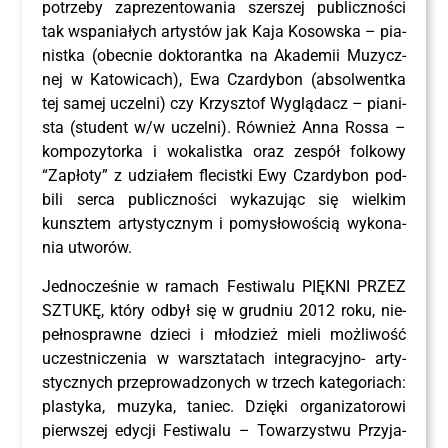
potrze­by zapre­zen­to­wa­nia szer­szej publicz­no­ści
tak wspa­nia­łych arty­stów jak Kaja Kosow­ska – pia­
nist­ka (obec­nie dok­to­rant­ka na Aka­de­mii Muzycz­
nej w Kato­wi­cach), Ewa Czar­dy­bon (absol­went­ka
tej samej uczel­ni) czy Krzysz­tof Wyglą­dacz – pia­ni­
sta (stu­dent w/w uczel­ni). Rów­nież Anna Ros­sa –
kom­po­zy­tor­ka i woka­list­ka oraz zespół fol­ko­wy
“Zapło­ty” z udzia­łem fle­cist­ki Ewy Czar­dy­bon pod­
bi­li ser­ca publicz­no­ści wyka­zu­jąc się wiel­kim
kunsz­tem arty­stycz­nym i pomy­sło­wo­ścią wyko­na­
nia utworów.
Jed­no­cze­śnie w ramach Festi­wa­lu PIĘK­NI PRZEZ
SZTU­KĘ, któ­ry odbył się w grud­niu 2012 roku, nie­
peł­no­spraw­ne dzie­ci i mło­dzież mie­li moż­li­wość
uczest­ni­cze­nia w warsz­ta­tach inte­gra­cyj­no- arty­
stycz­nych prze­pro­wa­dzo­nych w trzech kate­go­riach:
pla­sty­ka, muzy­ka, taniec. Dzię­ki orga­ni­za­to­ro­wi
pierw­szej edy­cji Festi­wa­lu – Towa­rzy­stwu Przy­ja­