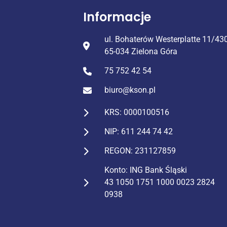
Informacje
ul. Bohaterów Westerplatte 11/43
65-034 Zielona Góra
75 752 42 54
biuro@kson.pl
KRS: 0000100516
NIP: 611 244 74 42
REGON: 231127859
Konto: ING Bank Śląski
43 1050 1751 1000 0023 2824
0938