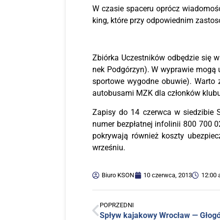
W cza­sie spa­ce­ru oprócz wia­do­mo­ści
king, któ­re przy odpo­wied­nim zasto­
Zbiór­ka Uczest­ni­ków odbę­dzie się w
nek Pod­gó­rzyn). W wypra­wie mogą ucze
spor­to­we wygod­ne obu­wie). War­to 
auto­bu­sa­mi MZK dla człon­ków klu­bu 
Zapi­sy do 14 czerw­ca w sie­dzi­bie S
numer bez­płat­nej info­li­nii 800 700 0
pokry­wa­ją rów­nież kosz­ty ubez­pie­c
wrześniu.
Biuro KSON
10 czerwca, 2013
12:00
POPRZEDNI
Spływ kaja­ko­wy Wro­cław — Gło­g