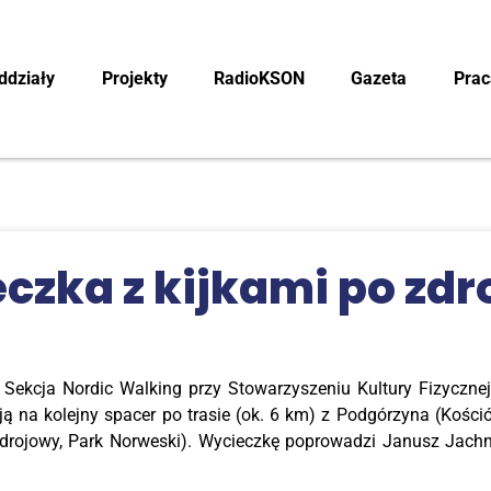
ddzia­ły
Pro­jek­ty
RadioK­SON
Gaze­ta
Pra­
z­ka z kij­ka­mi po zdro
 Sek­cja Nor­dic Wal­king przy Sto­wa­rzy­sze­niu Kul­tu­ry Fizycz­nej
ą na kolej­ny spa­cer po tra­sie (ok. 6 km) z Pod­gó­rzy­na (Kośció
dro­jo­wy, Park Nor­we­ski). Wyciecz­kę popro­wa­dzi Janusz Jach­nic