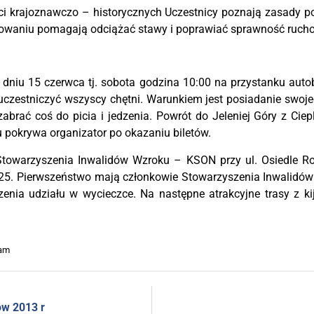
 kra­jo­znaw­czo – histo­rycz­nych Uczest­ni­cy pozna­ją zasa­dy posł
so­wa­niu poma­ga­ją odcią­żać sta­wy i popra­wiać spraw­ność ruch
 dniu 15 czerw­ca tj. sobo­ta godzi­na 10:00 na przy­stan­ku auto­
st­ni­czyć wszy­scy chęt­ni. Warun­kiem jest posia­da­nie swo­je­go
zabrać coś do picia i jedze­nia. Powrót do Jele­niej Góry z Cie­pl
pokry­wa orga­ni­za­tor po oka­za­niu biletów.
to­wa­rzy­sze­nia Inwa­li­dów Wzro­ku – KSON przy ul. Osie­dle Rob
25. Pierw­szeń­stwo mają człon­ko­wie Sto­wa­rzy­sze­nia Inwa­li­dów 
ze­nia udzia­łu w wyciecz­ce. Na następ­ne atrak­cyj­ne tra­sy z ki
 am
ów 2013 r