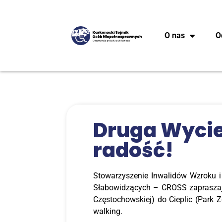
O nas
O
Dru­ga Wyciec
radość!
Sto­wa­rzy­sze­nie Inwa­li­dów Wzro­ku i
Sła­bo­wi­dzą­cych – CROSS zapra­sza­j
Czę­sto­chow­skiej) do Cie­plic (Park Z
walking.