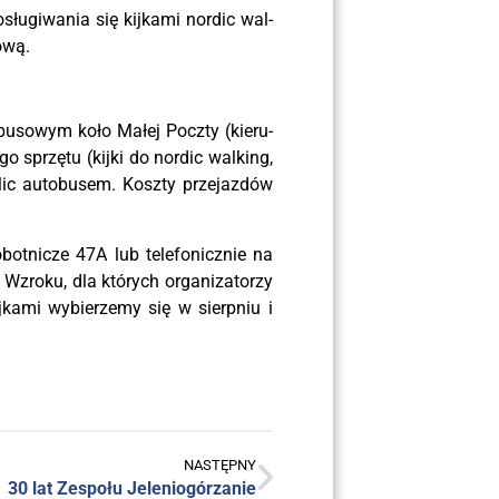
u­gi­wa­nia się kij­ka­mi nor­dic wal­
ową.
bu­so­wym koło Małej Pocz­ty (kie­ru­
 sprzę­tu (kij­ki do nor­dic wal­king,
ic auto­bu­sem. Kosz­ty prze­jaz­dów
ot­ni­cze 47A lub tele­fo­nicz­nie na
Wzro­ku, dla któ­rych orga­ni­za­to­rzy
j­ka­mi wybie­rze­my się w sierp­niu i
NASTĘPNY
30 lat Zespo­łu Jeleniogórzanie