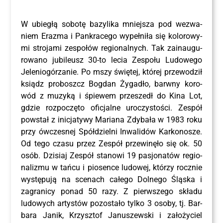
W ubie­głą sobo­tę bazy­li­ka mniej­sza pod wezwa­
niem Era­zma i Pan­kra­ce­go wypeł­ni­ła się kolo­ro­wy­
mi stro­ja­mi zespo­łów regio­nal­nych. Tak zain­au­gu­
ro­wa­no jubi­le­usz 30-to lecia Zespo­łu Ludo­we­go
Jele­nio­gó­rza­nie. Po mszy świę­tej, któ­rej prze­wo­dził
ksiądz pro­boszcz Bog­dan Żyga­dło, barw­ny koro­
wód z muzy­ką i śpie­wem prze­szedł do Kina Lot,
gdzie roz­po­czę­to ofi­cjal­ne uro­czy­sto­ści. Zespół
powstał z ini­cja­ty­wy Maria­na Zdy­ba­ła w 1983 roku
przy ówcze­snej Spół­dziel­ni Inwa­li­dów Kar­ko­no­sze.
Od tego cza­su przez Zespół prze­wi­nę­ło się ok. 50
osób. Dzi­siaj Zespół sta­no­wi 19 pasjo­na­tów regio­
na­li­zmu w tań­cu i pio­sen­ce ludo­wej, któ­rzy rocz­nie
wystę­pu­ją na sce­nach całe­go Dol­ne­go Ślą­ska i
zagra­ni­cy ponad 50 razy. Z pierw­sze­go skła­du
ludo­wych arty­stów pozo­sta­ło tyl­ko 3 oso­by, tj. Bar­
ba­ra Janik, Krzysz­tof Janu­szew­ski i zało­ży­ciel