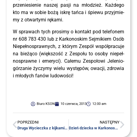
prze­nie­sie­nie naszej pasji na mło­dzież. Każ­de­go
kto ma w sobie bożą iskrę tań­ca i śpie­wu przyj­mie­
my z otwar­ty­mi rękami.
W spra­wach tych pro­si­my o kon­takt pod tele­fo­nem
nr 608 783 430 lub z Kar­ko­no­skim Sej­mi­kiem Osób
Nie­peł­no­spraw­nych, z któ­rym Zespół współ­pra­cu­je
na bie­żą­co (więk­szość z Zespo­łu to oso­by nie­peł­
no­spraw­ne i eme­ry­ci). Całe­mu Zespo­ło­wi Jele­nio­
gó­rza­nie życzy­my wie­lu wystę­pów, owa­cji, zdro­wia
i mło­dych fanów ludowości!
Biuro KSON
10 czerwca, 2013
12:00 am
POPRZEDNI
NASTĘPNY
Dru­ga Wyciecz­ka z kij­ka­mi po zdro­wie i radość!
Dzień dziec­ka w Kar­ko­no­skim Sej­mi­ku Osób Niepełnosprawnych