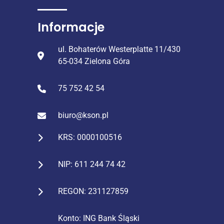
Informacje
ul. Bohaterów Westerplatte 11/430
65-034 Zielona Góra
75 752 42 54
biuro@kson.pl
KRS: 0000100516
NIP: 611 244 74 42
REGON: 231127859
Konto: ING Bank Śląski