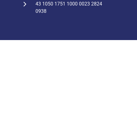
43 1050 1751 1000 0023 2824
0938
Mapa strony
STRONA GŁÓWNA
O NAS
ODDZIAŁY
PROJEKTY
RADIO KSON
ZAPYTANIA OFERTOWE