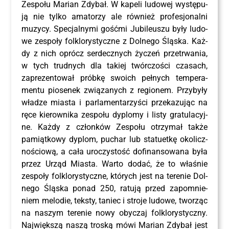
Zespo­łu Marian Zdy­bał. W kape­li ludo­wej wystę­pu­
ją nie tyl­ko ama­to­rzy ale rów­nież pro­fe­sjo­nal­ni
muzy­cy. Spe­cjal­ny­mi gość­mi Jubi­le­uszu były ludo­
we zespo­ły folk­lo­ry­stycz­ne z Dol­ne­go Ślą­ska. Każ­
dy z nich oprócz ser­decz­nych życzeń prze­trwa­nia,
w tych trud­nych dla takiej twór­czo­ści cza­sach,
zapre­zen­to­wał prób­kę swo­ich peł­nych tem­pe­ra­
men­tu pio­se­nek zwią­za­nych z regio­nem. Przy­by­ły
wła­dze mia­sta i par­la­men­ta­rzy­ści prze­ka­zu­jąc na
ręce kie­row­ni­ka zespo­łu dyplo­my i listy gra­tu­la­cyj­
ne. Każ­dy z człon­ków Zespo­łu otrzy­mał tak­że
pamiąt­ko­wy dyplom, puchar lub sta­tu­et­kę oko­licz­
no­ścio­wą, a cała uro­czy­stość dofi­nan­so­wa­na była
przez Urząd Mia­sta. War­to dodać, że to wła­śnie
zespo­ły folk­lo­ry­stycz­ne, któ­rych jest na tere­nie Dol­
ne­go Ślą­ska ponad 250, ratu­ją przed zapo­mnie­
niem melo­die, tek­sty, taniec i stro­je ludo­we, two­rząc
na naszym tere­nie nowy oby­czaj folk­lo­ry­stycz­ny.
Naj­więk­szą naszą tro­ską mówi Marian Zdy­bał jest