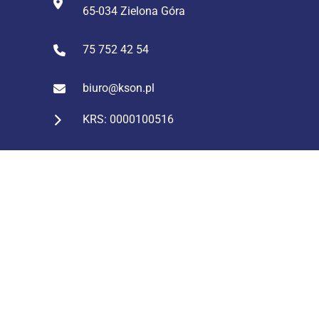
65-034 Zielona Góra
75 752 42 54
biuro@kson.pl
KRS: 0000100516
NIP: 611 244 74 42
REGON: 231127859
Konto: ING Bank Śląski
43 1050 1751 1000 0023 2824
0938