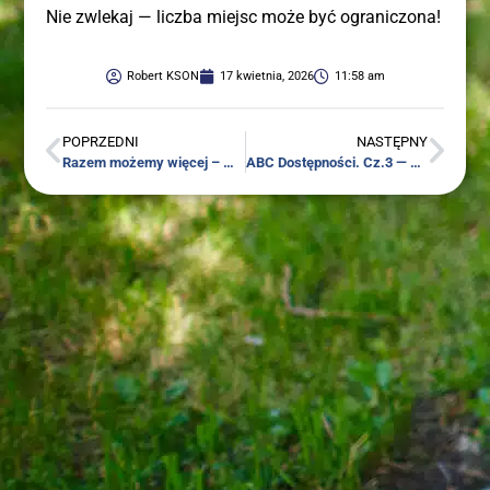
Nie zwle­kaj — licz­ba miejsc może być ograniczona!
Robert KSON
17 kwietnia, 2026
11:58 am
POPRZEDNI
NASTĘPNY
Razem może­my wię­cej – współ­pra­ca i dzia­ła­nia na rzecz osób z nie­peł­no­spraw­no­ścia­mi w regionie
ABC Dostęp­no­ści. Cz.3 — Rada Dostęp­no­ści – czym jest i jaką peł­ni rolę?