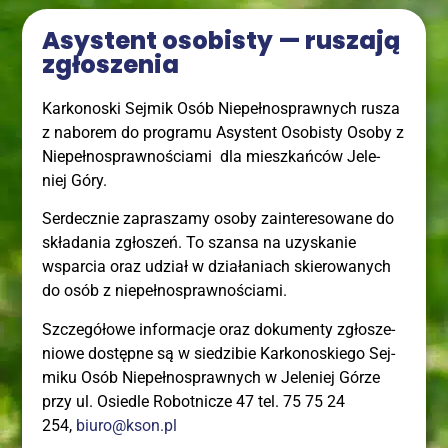
Asy­stent oso­bi­sty — rusza­ją
zgłoszenia
Kar­ko­no­ski Sej­mik Osób Nie­peł­no­spraw­nych rusza
z nabo­rem do pro­gra­mu Asy­stent Oso­bi­sty Oso­by z
Nie­peł­no­spraw­no­ścia­mi dla miesz­kań­ców Jele­
niej Góry.
Ser­decz­nie zapra­sza­my oso­by zain­te­re­so­wa­ne do
skła­da­nia zgło­szeń. To szan­sa na uzy­ska­nie
wspar­cia oraz udział w dzia­ła­niach skie­ro­wa­nych
do osób z niepełnosprawnościami.
Szcze­gó­ło­we infor­ma­cje oraz doku­men­ty zgło­sze­
nio­we dostęp­ne są w sie­dzi­bie Kar­ko­no­skie­go Sej­
mi­ku Osób Nie­peł­no­spraw­nych w Jele­niej Górze
przy ul. Osie­dle Robot­ni­cze 47 tel. 75 75 24
254,
biuro@kson.pl