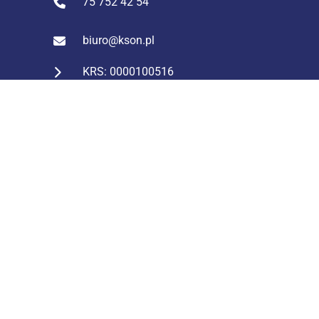
75 752 42 54
biuro@kson.pl
KRS: 0000100516
NIP: 611 244 74 42
REGON: 231127859
Konto: ING Bank Śląski
43 1050 1751 1000 0023 2824
0938