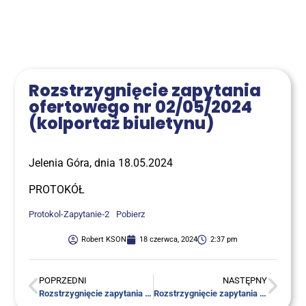
Roz­strzy­gnię­cie zapy­ta­nia
ofer­to­we­go nr 02/05/2024
(kol­por­taż biuletynu)
Jele­nia Góra, dnia 18.05.2024
PRO­TO­KÓŁ
Pro­to­kol-Zapy­ta­nie­‑2
Pobierz
Robert KSON
18 czerwca, 2024
2:37 pm
POPRZEDNI
NASTĘPNY
Roz­strzy­gnię­cie zapy­ta­nia ofer­to­we­go nr 01/05/2024 (druk biuletynu)
Roz­strzy­gnię­cie zapy­ta­nia ofer­to­we­go nr 03/05/2024 (skład biuletynu)