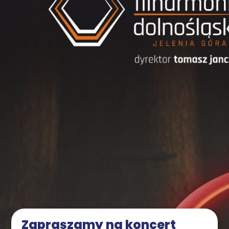
Zapra­sza­my na kon­cert