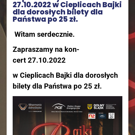
27.10.2022 w Cie­pli­cach Baj­ki
dla doro­słych bile­ty dla
Pań­stwa po 25 zł.
Witam serdecznie.
Zapra­sza­my na kon­
cert 27.10.2022
w Cie­pli­cach Baj­ki dla doro­słych
bile­ty dla Pań­stwa po 25 zł.