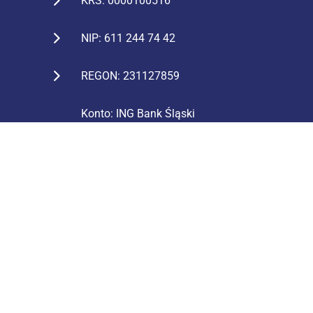
KRS: 0000100516
NIP: 611 244 74 42
REGON: 231127859
Konto: ING Bank Śląski
43 1050 1751 1000 0023 2824
0938
Mapa strony
STRONA GŁÓWNA
O NAS