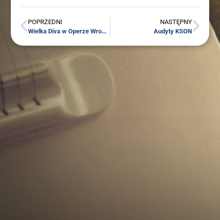
POPRZEDNI
NASTĘPNY
Wiel­ka Diva w Ope­rze Wro­cław­skiej! Zapra­sza­my na wyjąt­ko­wy kon­cert galo­wy już 5 listopada!
Audy­ty KSON