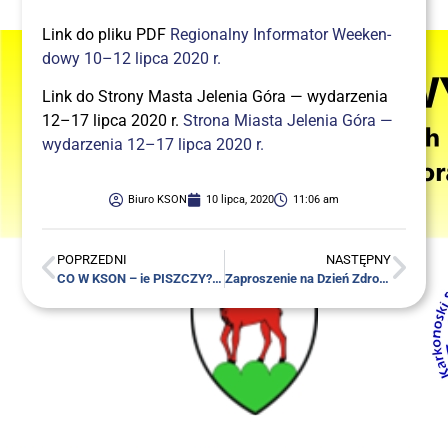
Link do pli­ku PDF
Regio­nal­ny Infor­ma­tor Week­en­
do­wy 10–12 lip­ca 2020 r.
Link do Stro­ny Masta Jele­nia Góra — wyda­rze­nia
12–17 lip­ca 2020 r.
Stro­na Mia­sta Jele­nia Góra —
wyda­rze­nia 12–17 lip­ca 2020 r.
Biuro KSON
10 lipca, 2020
11:06 am
POPRZEDNI
NASTĘPNY
CO W KSON – ie PISZCZY???…
Zapro­sze­nie na Dzień Zdro­wia Medi­nap 24 lipiec 2020 r.