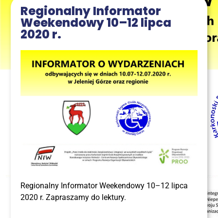
Regio­nal­ny Infor­ma­tor
Week­en­do­wy 10–12 lip­ca
2020 r.
Regio­nal­ny Infor­ma­tor Week­en­do­wy 10–12 lip­ca
2020 r. Zapra­sza­my do lektury.