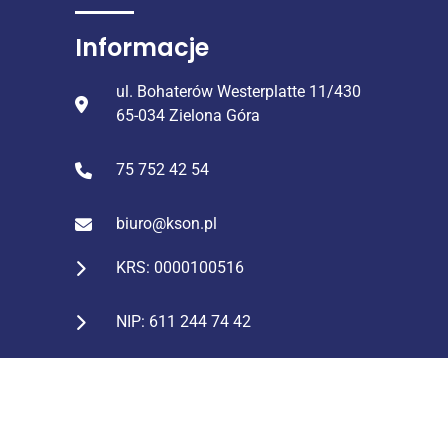
Informacje
ul. Bohaterów Westerplatte 11/430
65-034 Zielona Góra
75 752 42 54
biuro@kson.pl
KRS: 0000100516
NIP: 611 244 74 42
REGON: 231127859
Konto: ING Bank Śląski