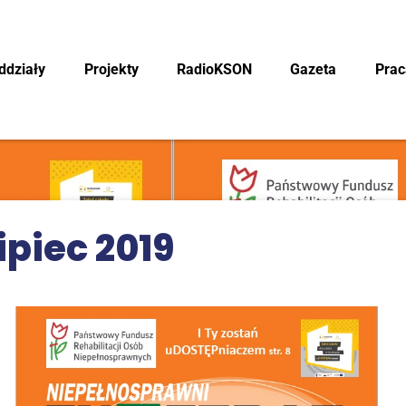
ddzia­ły
Pro­jek­ty
RadioK­SON
Gaze­ta
Pra­
ipiec 2019