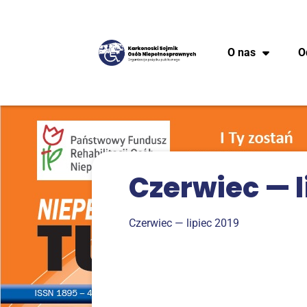
O nas
O
Czer­wiec — l
Czer­wiec — lipiec 2019