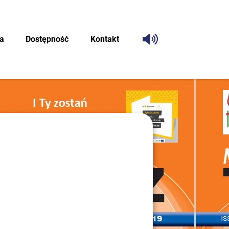
ca
Dostęp­ność
Kon­takt