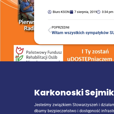
Biuro KSON
7 sierpnia, 2019
3:34 pm
POPRZEDNI
Witam wszyst­kich sym­pa­ty­ków 
Karkonoski Sejmi
Jesteśmy związkiem Stowarzyszeń i działa
dbamy bezpieczeństwo i dostępność infrast