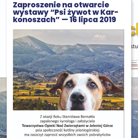
Zapro­sze­nie na otwar­cie
wysta­wy “Psi żywot w Kar­
ko­no­szach” — 16 lip­ca 2019