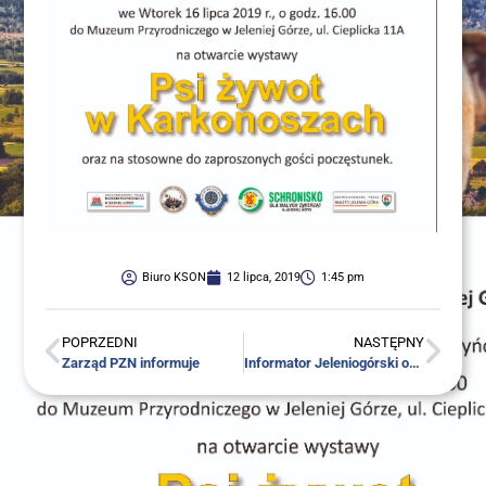
Biuro KSON
12 lipca, 2019
1:45 pm
POPRZEDNI
NASTĘPNY
Zarząd PZN informuje
Infor­ma­tor Jele­nio­gór­ski od 11 do 18 lip­ca 2019