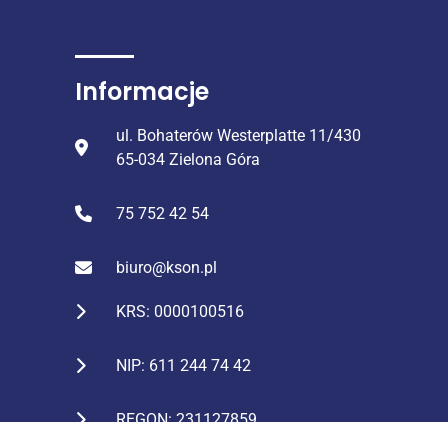
Informacje
ul. Bohaterów Westerplatte 11/430
65-034 Zielona Góra
75 752 42 54
biuro@kson.pl
KRS: 0000100516
NIP: 611 244 74 42
REGON: 231127859