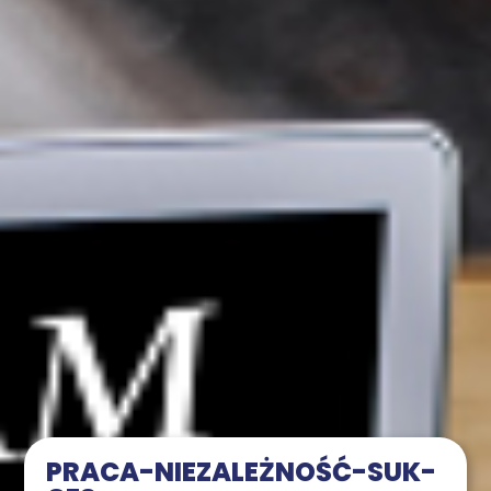
PRA­CA-NIE­ZA­LEŻ­NOŚĆ-SUK­