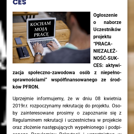
CES
Ogło­sze­nie
o nabo­rze
Uczest­ni­ków
pro­jek­tu
“PRA­CA-
NIE­ZA­LEŻ­
NOŚĆ-SUK­
CES: akty­wi­
za­cja spo­łecz­no-zawo­do­wa osób z nie­peł­no­
spraw­no­ścia­mi” współ­fi­nan­so­wa­ne­go ze środ­
ków PFRON.
Uprzej­mie infor­mu­je­my, że w dniu 08 kwiet­nia
2019r.r. roz­po­czy­na­my rekru­ta­cję do pro­jek­tu. Oso­
by zain­te­re­so­wa­ne pro­si­my o zapo­zna­nie się z
Regu­la­mi­nem rekru­ta­cji i uczest­nic­twa w pro­jek­cie
oraz zło­że­nie nastę­pu­ją­cych wypeł­nio­ne­go i pod­pi­