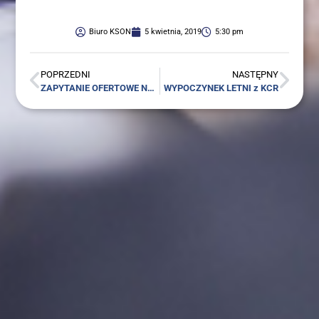
Biuro KSON
5 kwietnia, 2019
5:30 pm
POPRZEDNI
NASTĘPNY
ZAPY­TA­NIE OFER­TO­WE NR 01/04/2019
WYPO­CZY­NEK LET­NI z KCR