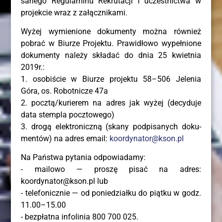
sa­ne­go Regu­la­mi­nu Rekru­ta­cji i uczest­nic­twa w
pro­jek­cie wraz z załącznikami.
Wyżej wymie­nio­ne doku­men­ty moż­na rów­nież
pobrać w Biu­rze Pro­jek­tu. Pra­wi­dło­wo wypeł­nio­ne
doku­men­ty nale­ży skła­dać do dnia 25 kwiet­nia
2019r.:
1. oso­bi­ście w Biu­rze pro­jek­tu 58–506 Jele­nia
Góra, os. Robot­ni­cze 47a
2. pocztą/kurierem na adres jak wyżej (decy­du­je
data stem­pla pocz­to­we­go)
3. dro­gą elek­tro­nicz­ną (ska­ny pod­pi­sa­nych doku­
men­tów) na adres ema­il:
koordynator@kson.pl
Na Pań­stwa pyta­nia odpo­wia­da­my:
- mailo­wo — pro­szę pisać na adres:
koordynator@kson.pl lub
- tele­fo­nicz­nie — od ponie­dział­ku do piąt­ku w godz.
11.00–15.00
- bez­płat­na info­li­nia 800 700 025.