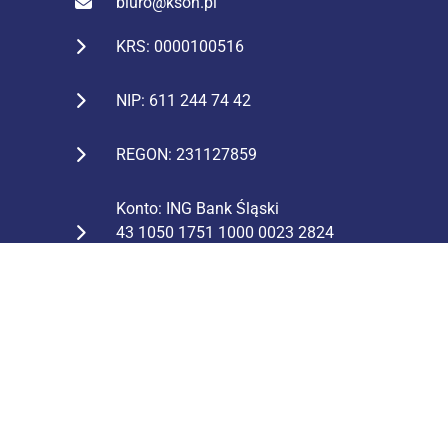
biuro@kson.pl
KRS: 0000100516
NIP: 611 244 74 42
REGON: 231127859
Konto: ING Bank Śląski
43 1050 1751 1000 0023 2824
0938
Mapa strony
STRONA GŁÓWNA