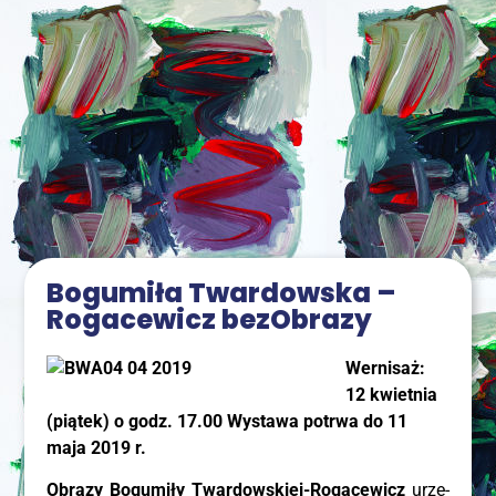
Bogu­mi­ła Twar­dow­ska –
Roga­ce­wicz bezObrazy
Wer­ni­saż:
12 kwiet­nia
(pią­tek) o godz. 17.00 Wysta­wa potrwa do 11
maja 2019 r.
Obra­zy Bogu­mi­ły Twar­dow­skiej-Roga­ce­wicz
urze­