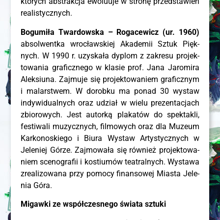
któ­rych abs­trak­cja ewo­lu­uje w stro­nę przed­sta­wień
realistycznych.
Bogu­mi­ła Twar­dow­ska – Roga­ce­wicz (ur. 1960)
absol­went­ka wro­cław­skiej Aka­de­mii Sztuk Pięk­
nych. W 1990 r. uzy­ska­ła dyplom z zakre­su pro­jek­
to­wa­nia gra­ficz­ne­go w kla­sie prof. Jana Jaro­mi­ra
Alek­siu­na. Zaj­mu­je się pro­jek­to­wa­niem gra­ficz­nym
i malar­stwem. W dorob­ku ma ponad 30 wystaw
indy­wi­du­al­nych oraz udział w wie­lu pre­zen­ta­cjach
zbio­ro­wych. Jest autor­ką pla­ka­tów do spek­ta­kli,
festi­wa­li muzycz­nych, fil­mo­wych oraz dla Muzeum
Kar­ko­no­skie­go i Biu­ra Wystaw Arty­stycz­nych w
Jele­niej Górze. Zaj­mo­wa­ła się rów­nież pro­jek­to­wa­
niem sce­no­gra­fii i kostiu­mów teatral­nych. Wysta­wa
zre­ali­zo­wa­na przy pomo­cy finan­so­wej Mia­sta Jele­
nia Góra.
Migaw­ki ze współ­cze­sne­go świa­ta sztuki