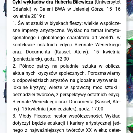
Cykl wykła­dów dra Huber­ta Bile­wi­cza
(Uni­wer­sy­tet
Gdań­ski) w Gale­rii BWA w Jele­niej Górze, 15–16
kwiet­nia 2019 r.
1. Świat sztu­ki w bły­skach fle­szy: wiel­kie współ­cze­
sne impre­zy arty­stycz­ne. Wykład na temat insty­tu­
cjo­nal­ne­go i glo­bal­ne­go cha­rak­te­ru art worl­d’u w
kon­tek­ście ostat­nich edy­cji Bien­na­le Wenec­kie­go
oraz Docu­men­ta (Kas­sel, Ate­ny). 15 kwiet­nia
(ponie­dzia­łek), godz. 12.00
2. Pół­noc patrzy na połu­dnie: sztu­ka w obli­czu
aktu­al­nych kry­zy­sów spo­łecz­nych. Poroz­ma­wia­my
o odpo­wie­dziach arty­stów na glo­bal­ne wyzwa­nia i
lokal­ne kry­zy­sy, wie­rze w spraw­czą moc sztu­ki i
bez­na­dziei twór­ców, z per­spek­ty­wy ostat­nich edy­cji
Bien­na­le Wenec­kie­go oraz Docu­men­ta (Kas­sel, Ate­
ny). 15 kwiet­nia (ponie­dzia­łek), godz. 17.00
3. Mło­dy Picas­so: nestor współ­cze­sno­ści. Wykład
doty­czył będzie edu­ka­cji i karie­ry arty­stycz­nej jed­
ne­go z naj­waż­niej­szych twór­ców XX wie­ku; deter­