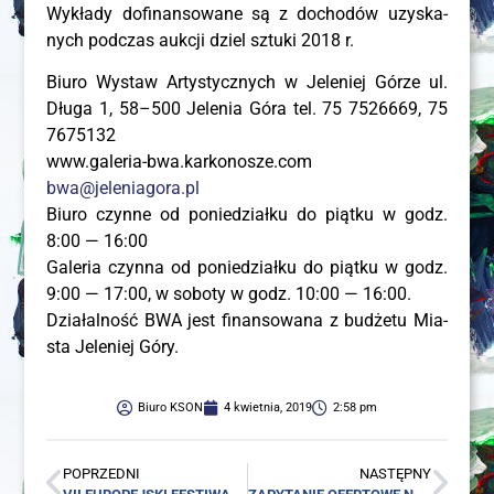
Wykła­dy dofi­nan­so­wa­ne są z docho­dów uzy­ska­
nych pod­czas aukcji dziel sztu­ki 2018 r.
Biu­ro Wystaw Arty­stycz­nych w Jele­niej Górze ul.
Dłu­ga 1, 58–500 Jele­nia Góra tel. 75 7526669, 75
7675132
www.galeria-bwa.karkonosze.com
bwa@jeleniagora.pl
Biu­ro czyn­ne od ponie­dział­ku do piąt­ku w godz.
8:00 — 16:00
Gale­ria czyn­na od ponie­dział­ku do piąt­ku w godz.
9:00 — 17:00, w sobo­ty w godz. 10:00 — 16:00.
Dzia­łal­ność BWA jest finan­so­wa­na z budże­tu Mia­
sta Jele­niej Góry.
Biuro KSON
4 kwietnia, 2019
2:58 pm
POPRZEDNI
NASTĘPNY