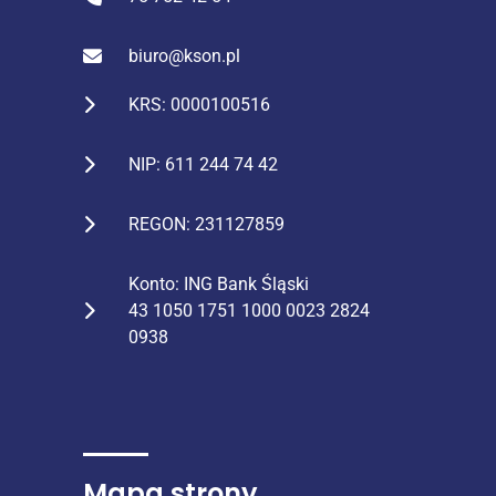
biuro@kson.pl
KRS: 0000100516
NIP: 611 244 74 42
REGON: 231127859
Konto: ING Bank Śląski
43 1050 1751 1000 0023 2824
0938
Mapa strony