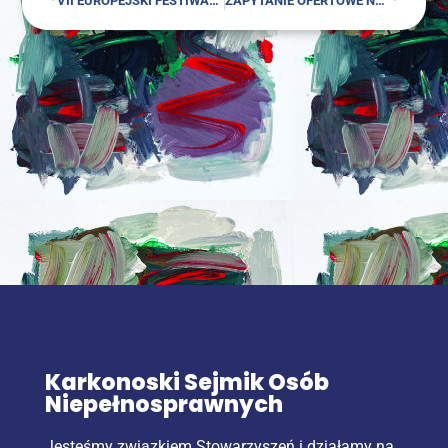
VII EURO­PEJ­SKI FESTI­WAL PIO­SEN­KI ESPERANCKIEJ
ZAPY­TA­NIE OFER­TO­WE NR 01/04/2019
Karkonoski Sejmik Osób
Niepełnosprawnych
Jesteśmy związkiem Stowarzyszeń i działamy na