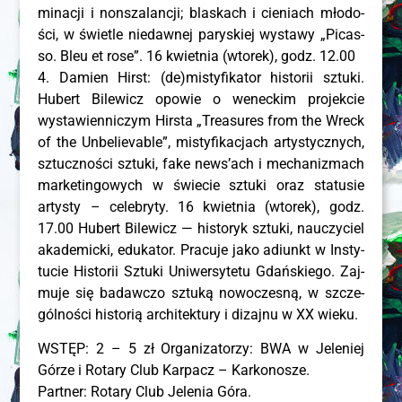
mi­na­cji i non­sza­lan­cji; bla­skach i cie­niach mło­do­
ści, w świe­tle nie­daw­nej pary­skiej wysta­wy „Picas­
so. Bleu et rose”. 16 kwiet­nia (wto­rek), godz. 12.00
4. Damien Hirst: (de)mistyfikator histo­rii sztu­ki.
Hubert Bile­wicz opo­wie o wenec­kim pro­jek­cie
wysta­wien­ni­czym Hir­sta „Tre­asu­res from the Wreck
of the Unbe­lie­va­ble”, misty­fi­ka­cjach arty­stycz­nych,
sztucz­no­ści sztu­ki, fake new­s’ach i mecha­ni­zmach
mar­ke­tin­go­wych w świe­cie sztu­ki oraz sta­tu­sie
arty­sty – cele­bry­ty. 16 kwiet­nia (wto­rek), godz.
17.00 Hubert Bile­wicz — histo­ryk sztu­ki, nauczy­ciel
aka­de­mic­ki, edu­ka­tor. Pra­cu­je jako adiunkt w Insty­
tu­cie Histo­rii Sztu­ki Uni­wer­sy­te­tu Gdań­skie­go. Zaj­
mu­je się badaw­czo sztu­ką nowo­cze­sną, w szcze­
gól­no­ści histo­rią archi­tek­tu­ry i dizaj­nu w XX wieku.
WSTĘP: 2 – 5 zł Orga­ni­za­to­rzy: BWA w Jele­niej
Górze i Rota­ry Club Kar­pacz – Kar­ko­no­sze.
Part­ner: Rota­ry Club Jele­nia Góra.