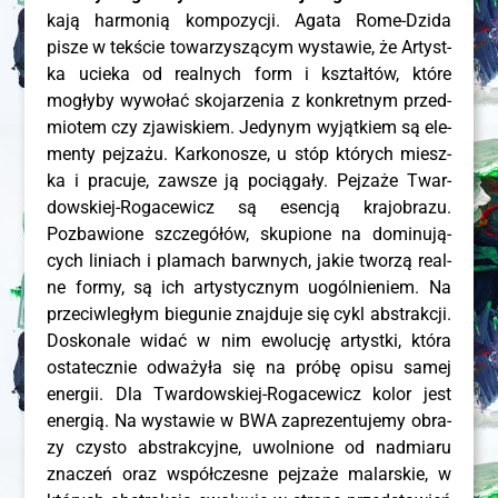
ka­ją har­mo­nią kom­po­zy­cji. Aga­ta Rome-Dzi­da
pisze w tek­ście towa­rzy­szą­cym wysta­wie, że Artyst­
ka ucie­ka od real­nych form i kształ­tów, któ­re
mogły­by wywo­łać sko­ja­rze­nia z kon­kret­nym przed­
mio­tem czy zja­wi­skiem. Jedy­nym wyjąt­kiem są ele­
men­ty pej­za­żu. Kar­ko­no­sze, u stóp któ­rych miesz­
ka i pra­cu­je, zawsze ją pocią­ga­ły. Pej­za­że Twar­
dow­skiej-Roga­ce­wicz są esen­cją kra­jo­bra­zu.
Pozba­wio­ne szcze­gó­łów, sku­pio­ne na domi­nu­ją­
cych liniach i pla­mach barw­nych, jakie two­rzą real­
ne for­my, są ich arty­stycz­nym uogól­nie­niem. Na
prze­ciw­le­głym bie­gu­nie znaj­du­je się cykl abs­trak­cji.
Dosko­na­le widać w nim ewo­lu­cję artyst­ki, któ­ra
osta­tecz­nie odwa­ży­ła się na pró­bę opi­su samej
ener­gii. Dla Twar­dow­skiej-Roga­ce­wicz kolor jest
ener­gią. Na wysta­wie w BWA zapre­zen­tu­je­my obra­
zy czy­sto abs­trak­cyj­ne, uwol­nio­ne od nad­mia­ru
zna­czeń oraz współ­cze­sne pej­za­że malar­skie, w