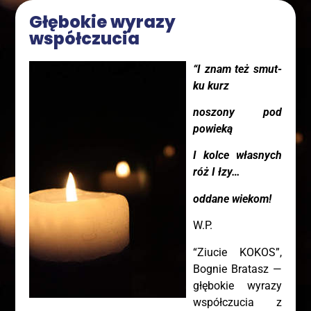
Głę­bo­kie wyra­zy
współczucia
“I znam też smut­
ku kurz
noszo­ny pod
powieką
I kol­ce wła­snych
róż I łzy…
odda­ne wiekom!
W.P.
“Ziu­cie KOKOS”,
Bognie Bra­tasz —
głę­bo­kie wyra­zy
współ­czu­cia z