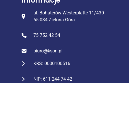
Informacje
ul. Bohaterów Westerplatte 11/430
65-034 Zielona Góra
75 752 42 54
biuro@kson.pl
KRS: 0000100516
NIP: 611 244 74 42
REGON: 231127859
Konto: ING Bank Śląski
43 1050 1751 1000 0023 2824
0938