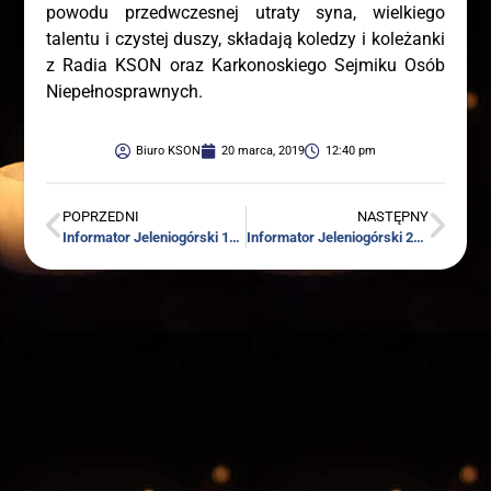
powo­du przed­wcze­snej utra­ty syna, wiel­kie­go
talen­tu i czy­stej duszy, skła­da­ją kole­dzy i kole­żan­ki
z Radia KSON oraz Kar­ko­no­skie­go Sej­mi­ku Osób
Niepełnosprawnych.
Biuro KSON
20 marca, 2019
12:40 pm
POPRZEDNI
NASTĘPNY
Infor­ma­tor Jele­nio­gór­ski 14 — 21 mar­ca 2019
Infor­ma­tor Jele­nio­gór­ski 21 — 28 mar­ca 2019