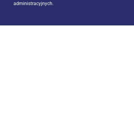
administracyjnych.
Informacje
ul. Bohaterów Westerplatte 11/430
65-034 Zielona Góra
75 752 42 54
biuro@kson.pl
KRS: 0000100516
NIP: 611 244 74 42