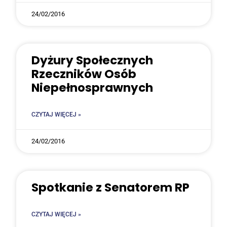
24/02/2016
Dyżu­ry Spo­łecz­nych
Rzecz­ni­ków Osób
Niepełnosprawnych
CZYTAJ WIĘCEJ »
24/02/2016
Spo­tka­nie z Sena­to­rem RP
CZYTAJ WIĘCEJ »