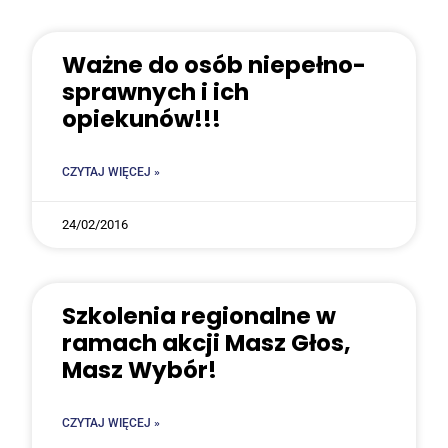
Waż­ne do osób nie­peł­no­
spraw­nych i ich
opiekunów!!!
CZYTAJ WIĘCEJ »
24/02/2016
Szko­le­nia regio­nal­ne w
ramach akcji Masz Głos,
Masz Wybór!
CZYTAJ WIĘCEJ »