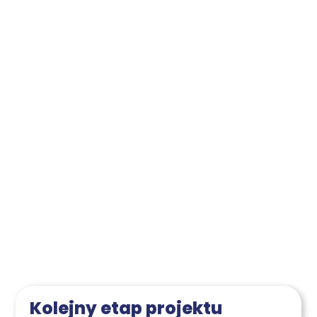
Kolej­ny etap pro­jek­tu