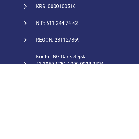
KRS: 0000100516
NIP: 611 244 74 42
REGON: 231127859
Konto: ING Bank Śląski
43 1050 1751 1000 0023 2824
0938
Mapa strony
STRONA GŁÓWNA