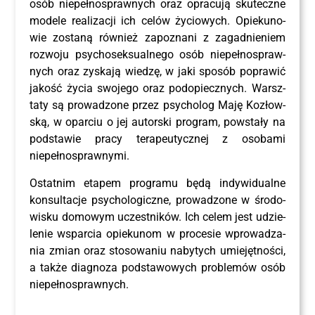
osób nie­peł­no­spraw­nych oraz opra­cu­ją sku­tecz­ne
mode­le reali­za­cji ich celów życio­wych. Opie­ku­no­
wie zosta­ną rów­nież zapo­zna­ni z zagad­nie­niem
roz­wo­ju psy­cho­sek­su­al­ne­go osób nie­peł­no­spraw­
nych oraz zyska­ją wie­dzę, w jaki spo­sób popra­wić
jakość życia swo­je­go oraz pod­opiecz­nych. Warsz­
ta­ty są pro­wa­dzo­ne przez psy­cho­log Maję Kozłow­
ską, w opar­ciu o jej autor­ski pro­gram, powsta­ły na
pod­sta­wie pra­cy tera­peu­tycz­nej z oso­ba­mi
niepełnosprawnymi.
Ostat­nim eta­pem pro­gra­mu będą indy­wi­du­al­ne
kon­sul­ta­cje psy­cho­lo­gicz­ne, pro­wa­dzo­ne w śro­do­
wi­sku domo­wym uczest­ni­ków. Ich celem jest udzie­
le­nie wspar­cia opie­ku­nom w pro­ce­sie wpro­wa­dza­
nia zmian oraz sto­so­wa­niu naby­tych umie­jęt­no­ści,
a tak­że dia­gno­za pod­sta­wo­wych pro­ble­mów osób
niepełnosprawnych.