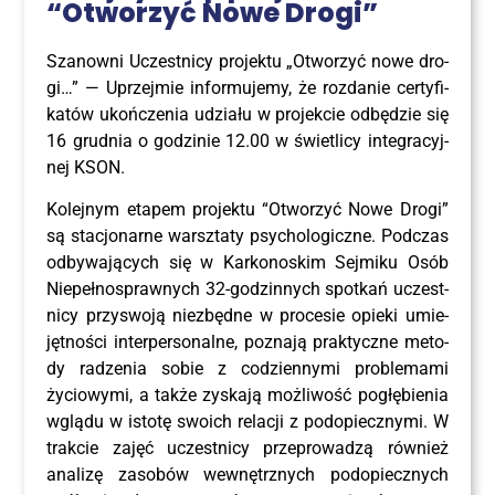
“Otwo­rzyć Nowe Drogi”
Sza­now­ni Uczest­ni­cy pro­jek­tu „Otwo­rzyć nowe dro­
gi…” — Uprzej­mie infor­mu­je­my, że roz­da­nie cer­ty­fi­
ka­tów ukoń­cze­nia udzia­łu w pro­jek­cie odbę­dzie się
16 grud­nia o godzi­nie 12.00 w świe­tli­cy inte­gra­cyj­
nej KSON.
Kolej­nym eta­pem pro­jek­tu “Otwo­rzyć Nowe Dro­gi”
są sta­cjo­nar­ne warsz­ta­ty psy­cho­lo­gicz­ne. Pod­czas
odby­wa­ją­cych się w Kar­ko­no­skim Sej­mi­ku Osób
Nie­peł­no­spraw­nych 32-godzin­nych spo­tkań uczest­
ni­cy przy­swo­ją nie­zbęd­ne w pro­ce­sie opie­ki umie­
jęt­no­ści inter­per­so­nal­ne, pozna­ją prak­tycz­ne meto­
dy radze­nia sobie z codzien­ny­mi pro­ble­ma­mi
życio­wy­mi, a tak­że zyska­ją moż­li­wość pogłę­bie­nia
wglą­du w isto­tę swo­ich rela­cji z pod­opiecz­ny­mi. W
trak­cie zajęć uczest­ni­cy prze­pro­wa­dzą rów­nież
ana­li­zę zaso­bów wewnętrz­nych pod­opiecz­nych