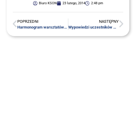
Biuro KSON
23 lutego, 2014
2:48 pm
POPRZEDNI
NASTĘPNY
Har­mo­no­gram warsz­ta­tów psy­cho­lo­gicz­nych stacjonarnych
Wypo­wie­dzi uczest­ni­ków warsz­ta­tów „Otwo­rzyć Nowe Dro­gi” w Mirakowie