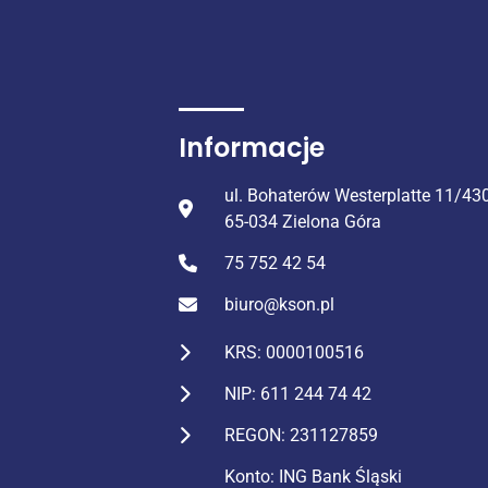
Informacje
ul. Bohaterów Westerplatte 11/43
65-034 Zielona Góra
75 752 42 54
biuro@kson.pl
KRS: 0000100516
NIP: 611 244 74 42
REGON: 231127859
Konto: ING Bank Śląski