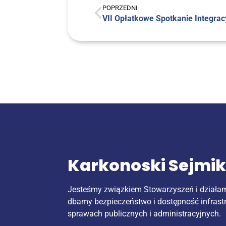
POPRZEDNI
VII Opłat­ko­we Spo­tka­nie Inte­gr
Karkonoski Sejmi
Jesteśmy związkiem Stowarzyszeń i działa
dbamy bezpieczeństwo i dostępność infrast
sprawach publicznych i administracyjnych.