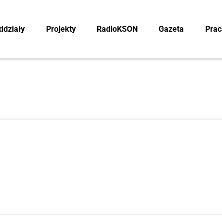
ddzia­ły
Pro­jek­ty
RadioK­SON
Gaze­ta
Pra­