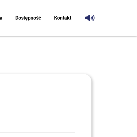
ca
Dostęp­ność
Kon­takt