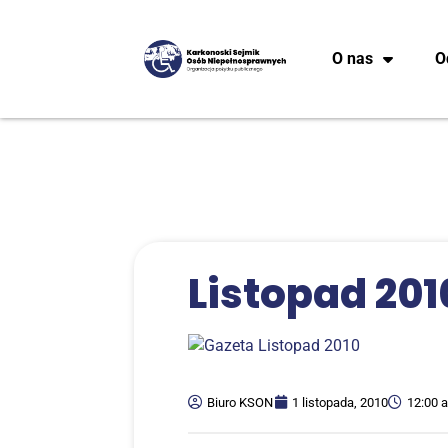
O nas
O
Listo­pad 201
Biuro KSON
1 listopada, 2010
12:00 