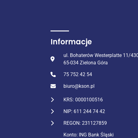
Informacje
ul. Bohaterów Westerplatte 11/43
65-034 Zielona Góra
75 752 42 54
biuro@kson.pl
KRS: 0000100516
NIP: 611 244 74 42
REGON: 231127859
Konto: ING Bank Śląski