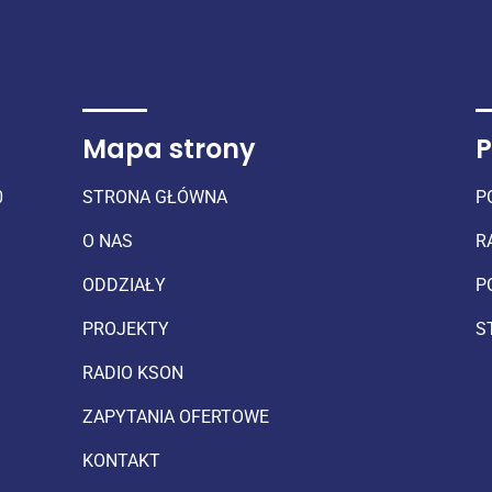
Mapa strony
P
0
STRONA GŁÓWNA
P
O NAS
R
ODDZIAŁY
P
PROJEKTY
S
RADIO KSON
ZAPYTANIA OFERTOWE
KONTAKT