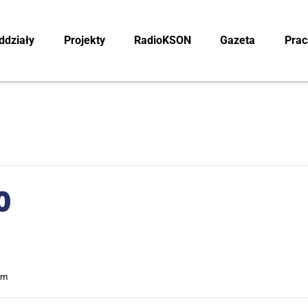
ddzia­ły
Pro­jek­ty
RadioK­SON
Gaze­ta
Pra­
0
am