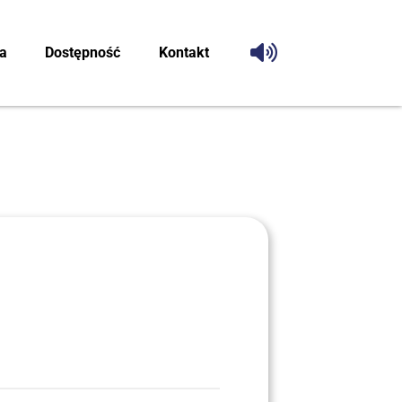
ca
Dostęp­ność
Kon­takt